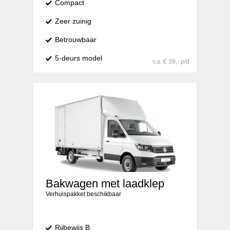
Compact
Zeer zuinig
Betrouwbaar
5-deurs model
v.a. € 39,- p/d
Bakwagen met laadklep
Verhuispakket beschikbaar
Rijbewijs B