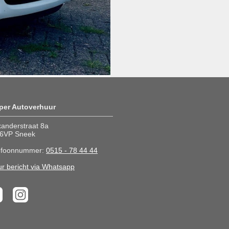
per Autoverhuur
xanderstraat 8a
6VP Sneek
efoonnummer:
0515 - 78 44 44
ur bericht via Whatsapp