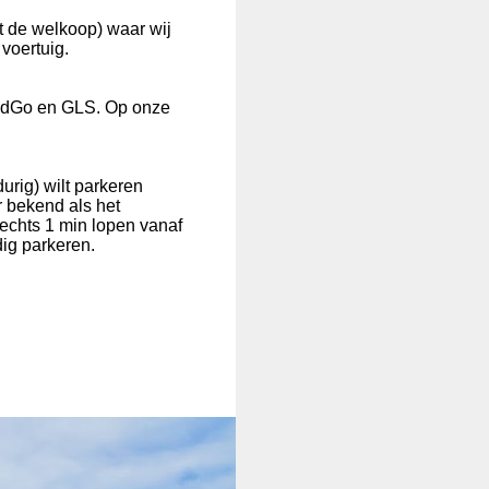
t de welkoop) waar wij
voertuig.
tedGo en GLS. Op onze
urig) wilt parkeren
r bekend als het
lechts 1 min lopen vanaf
dig parkeren.