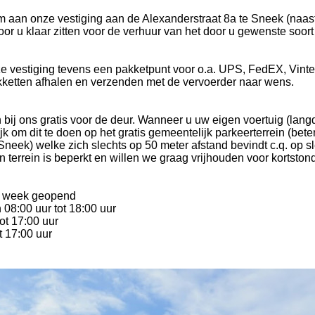
m aan onze vestiging aan de Alexanderstraat 8a te Sneek (naas
r u klaar zitten voor de verhuur van het door u gewenste soort 
ze vestiging tevens een pakketpunt voor o.a. UPS, FedEX, Vin
kketten afhalen en verzenden met de vervoerder naar wens.
 bij ons gratis voor de deur. Wanneer u uw eigen voertuig (langd
jk om dit te doen op het gratis gemeentelijk parkeerterrein (bete
neek) welke zich slechts op 50 meter afstand bevindt c.q. op s
 terrein is beperkt en willen we graag vrijhouden voor kortston
er week geopend
 08:00 uur tot 18:00 uur
ot 17:00 uur
t 17:00 uur