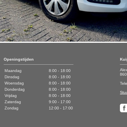
Openingstijden
Kui
Ale
Maandag
8:00 - 18:00
860
Dinsdag
8:00 - 18:00
Woensdag
8:00 - 18:00
Tel
Donderdag
8:00 - 18:00
Stu
Vrijdag
8:00 - 18:00
Zaterdag
9:00 - 17:00
Zondag
12:00 - 17:00