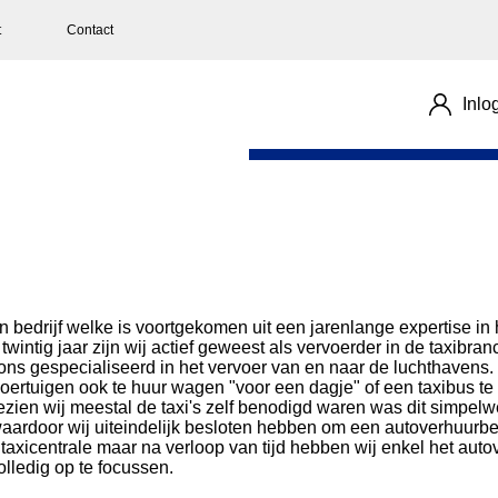
t
Contact
Inlo
n bedrijf welke is voortgekomen uit een jarenlange expertise in 
wintig jaar zijn wij actief geweest als vervoerder in de taxibr
 ons gespecialiseerd in het vervoer van en naar de luchthavens. 
 voertuigen ook te huur wagen "voor een dagje" of een taxibus te
ezien wij meestal de taxi's zelf benodigd waren was dit simpelw
aardoor wij uiteindelijk besloten hebben om een autoverhuurbedr
 taxicentrale maar na verloop van tijd hebben wij enkel het auto
olledig op te focussen.