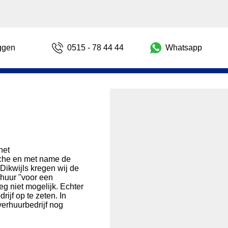
ggen
0515 - 78 44 44
Whatsapp
het
anche en met name de
Dikwijls kregen wij de
 huur "voor een
eg niet mogelijk. Echter
ijf op te zeten. In
verhuurbedrijf nog