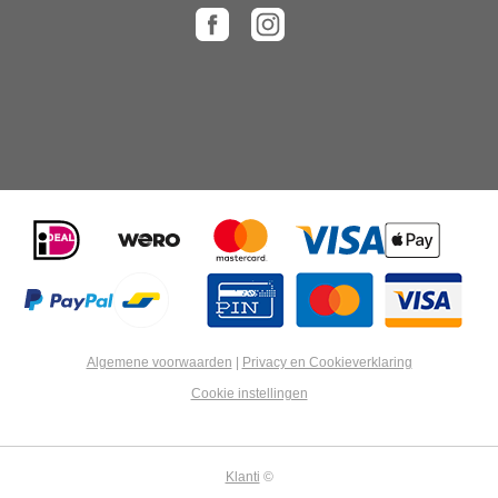
Algemene voorwaarden
|
Privacy en Cookieverklaring
Cookie instellingen
Klanti
©