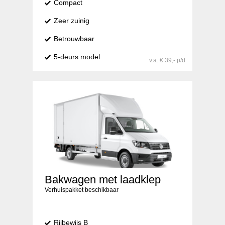
Compact
Zeer zuinig
Betrouwbaar
5-deurs model
v.a. € 39,- p/d
Bakwagen met laadklep
Verhuispakket beschikbaar
Rijbewijs B