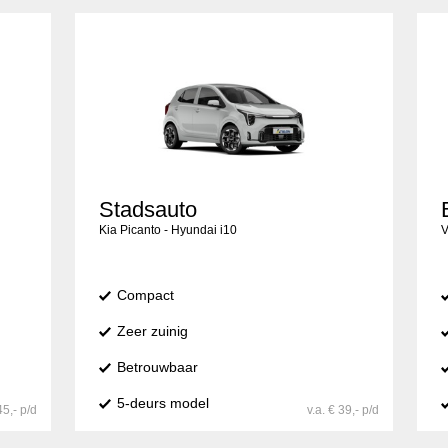
Stadsauto
Kia Picanto - Hyundai i10
V
Compact
Zeer zuinig
Betrouwbaar
5-deurs model
45,- p/d
v.a. € 39,- p/d