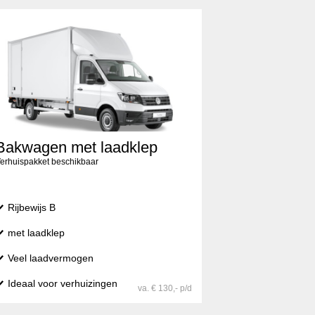
Bakwagen met laadklep
erhuispakket beschikbaar
Rijbewijs B
met laadklep
Veel laadvermogen
Ideaal voor verhuizingen
va. € 130,- p/d