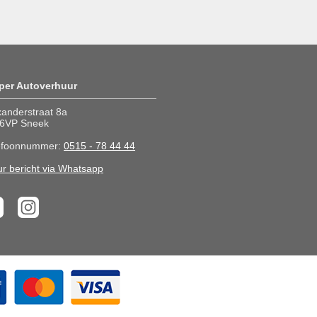
per Autoverhuur
xanderstraat 8a
6VP Sneek
efoonnummer:
0515 - 78 44 44
ur bericht via Whatsapp