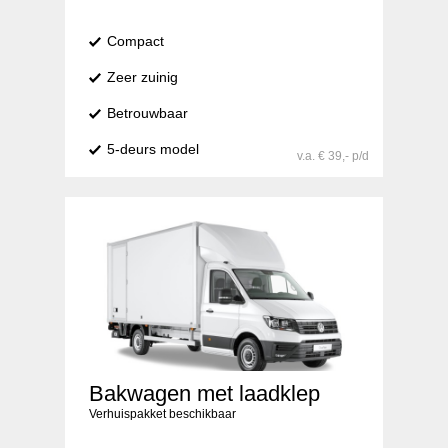
Compact
Zeer zuinig
Betrouwbaar
5-deurs model
v.a. € 39,- p/d
Bakwagen met laadklep
Verhuispakket beschikbaar